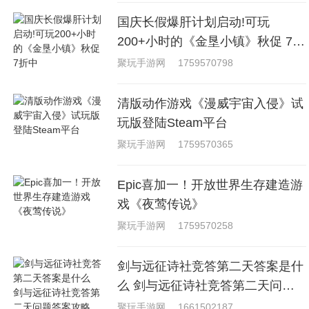
国庆长假爆肝计划启动!可玩
200+小时的《金垦小镇》秋促 7折
中
聚玩手游网
1759570798
清版动作游戏《漫威宇宙入侵》试
玩版登陆Steam平台
聚玩手游网
1759570365
Epic喜加一！开放世界生存建造游
戏《夜莺传说》
聚玩手游网
1759570258
剑与远征诗社竞答第二天答案是什
么 剑与远征诗社竞答第二天问题
答案攻略
聚玩手游网
1661502187