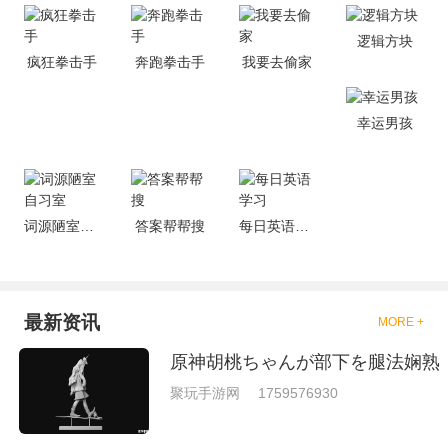
是一些格斗的游戏，其实是非常
的有趣，也是相当的刺激的，游
逻辑方块
戏中是有一些不同的场景都是能
疯狂拳击手
奔跑拳击手
我要去偷家
够去进行体验的，我们也是能够
去刺激的进行对战的，小编现在
就是收集了一些有意思的拳击游
戏，相信你们一定会喜欢的。
幸运男孩
词源陋室自习室
答案帮帮搜
每日英语学习
最新资讯
MORE +
原神胡桃ちゃんが部下を腿法娴熟
聚玩手游网
1759576930