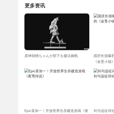
更多资讯
原神胡桃ちゃんが部下を腿法娴熟
国庆长假爆肝
《金垦小镇》
Epic喜加一！开放世界生存建造游戏《夜
剑与远征诗