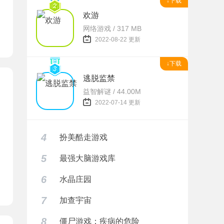
↓下载
欢游
网络游戏 / 317 MB
2022-08-22 更新
↓下载
逃脱监禁
益智解谜 / 44.00M
2022-07-14 更新
4
扮美酷走游戏
5
最强大脑游戏库
6
水晶庄园
网传版下载
7
加查宇宙
8
僵尸游戏：疾病的危险