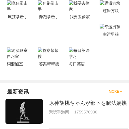
是一些格斗的游戏，其实是非常
的有趣，也是相当的刺激的，游
逻辑方块
戏中是有一些不同的场景都是能
疯狂拳击手
奔跑拳击手
我要去偷家
够去进行体验的，我们也是能够
去刺激的进行对战的，小编现在
就是收集了一些有意思的拳击游
戏，相信你们一定会喜欢的。
幸运男孩
词源陋室自习室
答案帮帮搜
每日英语学习
最新资讯
MORE +
原神胡桃ちゃんが部下を腿法娴熟
聚玩手游网
1759576930