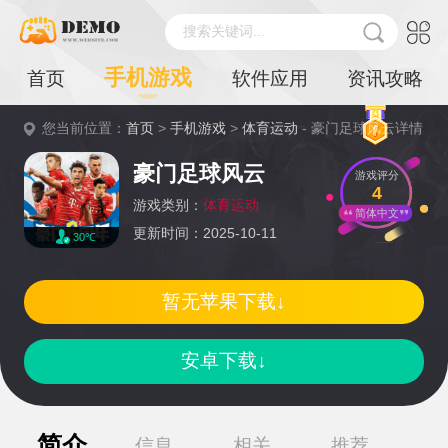
搜索关键词...
手机游戏
首页
软件应用
资讯攻略
您当前位置：
首页
>
手机游戏
>
体育运动
- 豪门足球风云详情
豪门足球风云
游戏评分
4
游戏类别：
体育运动
简体中文
更新时间：2025-10-11
30℃
暂无苹果下载↓
安卓下载↓
简介
信息
相关
推荐