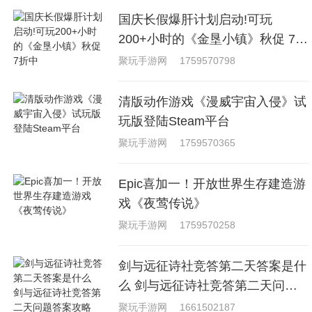
国庆长假爆肝计划启动!可玩
200+小时的《金垦小镇》秋促 7折
中
聚玩手游网
1759570798
清版动作游戏《漫威宇宙入侵》试
玩版登陆Steam平台
聚玩手游网
1759570365
Epic喜加一！开放世界生存建造游
戏《夜莺传说》
聚玩手游网
1759570258
剑与远征诗社竞答第二天答案是什
么 剑与远征诗社竞答第二天问题
答案攻略
聚玩手游网
1661502187