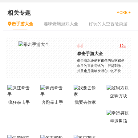
相关专题
MORE +
拳击手游大全
趣味烧脑游戏大全
好玩的太空冒险类游
12
款
拳击手游大全
拳击游戏还是有很多的玩家都是
非常的喜欢尝试的，很是刺激，
并且也是能够发泄心中的不快
吧，现在市面上是有很多的类型
的拳击的游戏，这些游戏一般都
是一些格斗的游戏，其实是非常
的有趣，也是相当的刺激的，游
逻辑方块
戏中是有一些不同的场景都是能
疯狂拳击手
奔跑拳击手
我要去偷家
够去进行体验的，我们也是能够
去刺激的进行对战的，小编现在
就是收集了一些有意思的拳击游
戏，相信你们一定会喜欢的。
幸运男孩