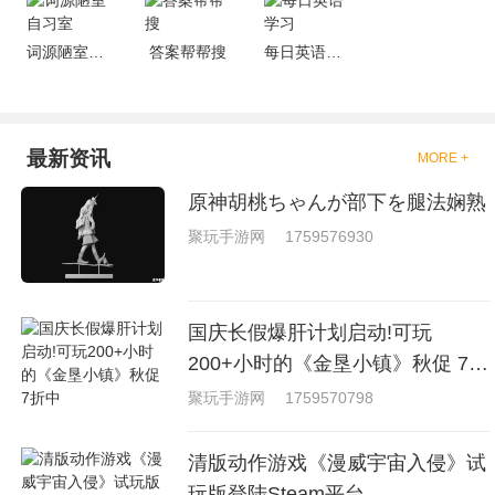
词源陋室自习室
答案帮帮搜
每日英语学习
最新资讯
MORE +
原神胡桃ちゃんが部下を腿法娴熟
聚玩手游网
1759576930
国庆长假爆肝计划启动!可玩
200+小时的《金垦小镇》秋促 7折
中
聚玩手游网
1759570798
清版动作游戏《漫威宇宙入侵》试
玩版登陆Steam平台