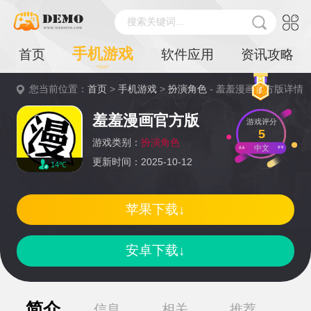
搜索关键词...
手机游戏
首页
软件应用
资讯攻略
您当前位置：
首页
>
手机游戏
>
扮演角色
- 羞羞漫画官方版详情
羞羞漫画官方版
游戏评分
5
游戏类别：
扮演角色
中文
更新时间：2025-10-12
14℃
苹果下载↓
安卓下载↓
简介
信息
相关
推荐