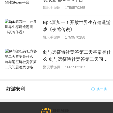
聚玩手游网
1759570365
Epic喜加一！开放世界生存建造游
戏《夜莺传说》
聚玩手游网
1759570258
剑与远征诗社竞答第二天答案是什
么 剑与远征诗社竞答第二天问题
答案攻略
聚玩手游网
1661502187
好游安利
换一换