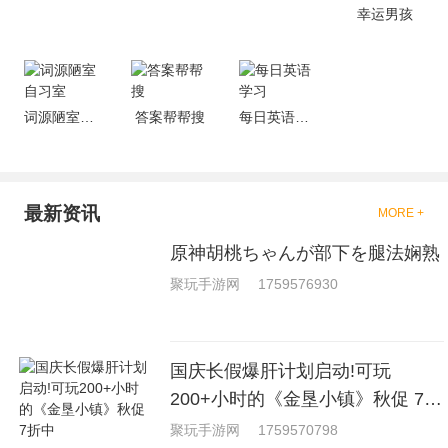
戏，相信你们一定会喜欢的。
幸运男孩
词源陋室自习室
答案帮帮搜
每日英语学习
最新资讯
MORE +
原神胡桃ちゃんが部下を腿法娴熟
聚玩手游网
1759576930
国庆长假爆肝计划启动!可玩
200+小时的《金垦小镇》秋促 7折
中
聚玩手游网
1759570798