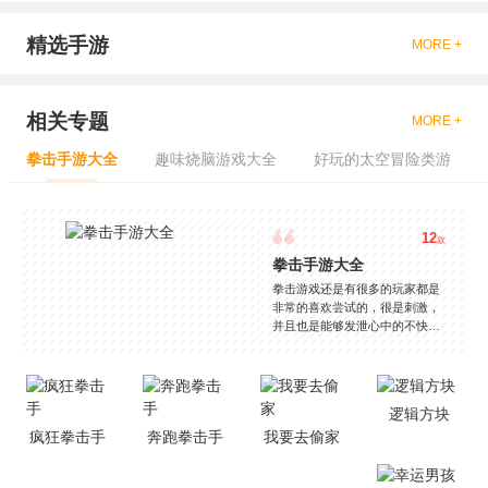
精选手游
MORE +
相关专题
MORE +
拳击手游大全
趣味烧脑游戏大全
好玩的太空冒险类游
12
款
拳击手游大全
拳击游戏还是有很多的玩家都是
非常的喜欢尝试的，很是刺激，
并且也是能够发泄心中的不快
吧，现在市面上是有很多的类型
的拳击的游戏，这些游戏一般都
是一些格斗的游戏，其实是非常
的有趣，也是相当的刺激的，游
逻辑方块
戏中是有一些不同的场景都是能
疯狂拳击手
奔跑拳击手
我要去偷家
够去进行体验的，我们也是能够
去刺激的进行对战的，小编现在
就是收集了一些有意思的拳击游