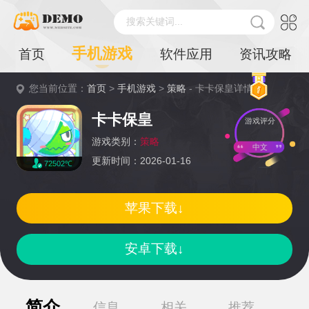
搜索关键词...
手机游戏
首页
软件应用
资讯攻略
您当前位置：
首页
>
手机游戏
>
策略
- 卡卡保皇详情
卡卡保皇
游戏评分
游戏类别：
策略
中文
更新时间：2026-01-16
72502℃
苹果下载↓
安卓下载↓
简介
信息
相关
推荐