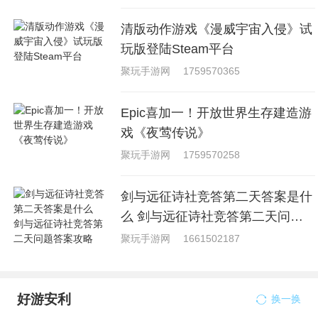
清版动作游戏《漫威宇宙入侵》试
玩版登陆Steam平台
聚玩手游网
1759570365
Epic喜加一！开放世界生存建造游
戏《夜莺传说》
聚玩手游网
1759570258
剑与远征诗社竞答第二天答案是什
么 剑与远征诗社竞答第二天问题
答案攻略
聚玩手游网
1661502187
好游安利
换一换