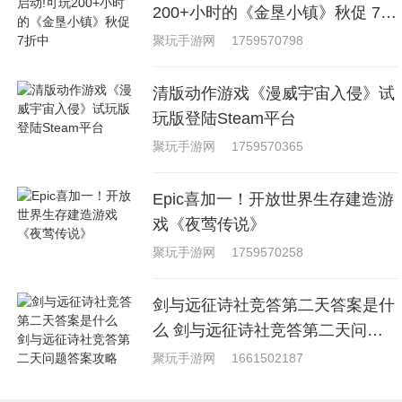
200+小时的《金垦小镇》秋促 7折
中
聚玩手游网
1759570798
清版动作游戏《漫威宇宙入侵》试
玩版登陆Steam平台
聚玩手游网
1759570365
Epic喜加一！开放世界生存建造游
戏《夜莺传说》
聚玩手游网
1759570258
剑与远征诗社竞答第二天答案是什
么 剑与远征诗社竞答第二天问题
答案攻略
聚玩手游网
1661502187