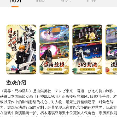
游戏介绍
《境界：死神激斗》是由集英社、テレビ東京、電通、ぴえろ协力制作、
获得日本国民级动画《死神BLEACH》正版授权的和风刀剑格斗手游。游
戏以原作中的剧情脉络为核心，对人物、场景进行精细还原，对角色能
力、游戏玩法进行深度定制，经典呈现玩家难以忘怀的死神世界。玩家将
在游戏中扮演黑崎一护、朽木露琪亚等数十位死神人气角色，亲历原作剧