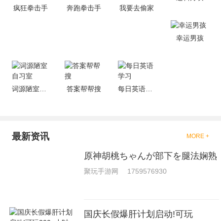
疯狂拳击手
奔跑拳击手
我要去偷家
够去进行体验的，我们也是能够
去刺激的进行对战的，小编现在
就是收集了一些有意思的拳击游
戏，相信你们一定会喜欢的。
幸运男孩
词源陋室自习室
答案帮帮搜
每日英语学习
最新资讯
MORE +
原神胡桃ちゃんが部下を腿法娴熟
聚玩手游网
1759576930
国庆长假爆肝计划启动!可玩