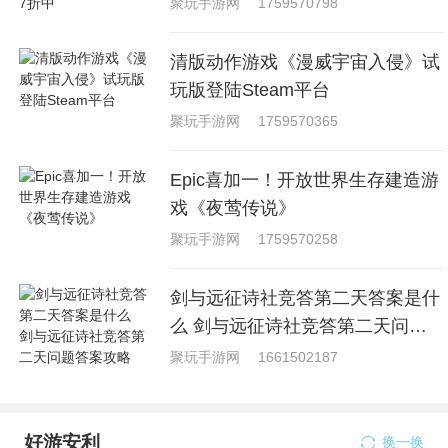
聚玩手游网
1759570798
清版动作游戏《漫威宇宙入侵》试
玩版登陆Steam平台
聚玩手游网
1759570365
Epic喜加一！开放世界生存建造游
戏《夜莺传说》
聚玩手游网
1759570258
剑与远征诗社竞答第二天答案是什
么 剑与远征诗社竞答第二天问题
答案攻略
聚玩手游网
1661502187
好游安利
换一换