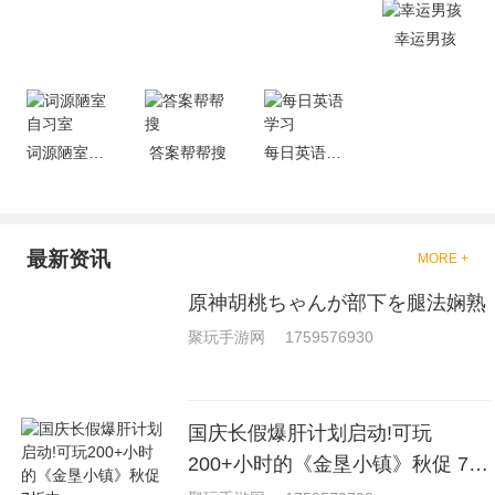
就是收集了一些有意思的拳击游
戏，相信你们一定会喜欢的。
幸运男孩
词源陋室自习室
答案帮帮搜
每日英语学习
最新资讯
MORE +
原神胡桃ちゃんが部下を腿法娴熟
聚玩手游网
1759576930
国庆长假爆肝计划启动!可玩
200+小时的《金垦小镇》秋促 7折
中