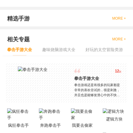
精选手游
MORE +
相关专题
MORE +
拳击手游大全
趣味烧脑游戏大全
好玩的太空冒险类游
12
款
拳击手游大全
拳击游戏还是有很多的玩家都是
非常的喜欢尝试的，很是刺激，
并且也是能够发泄心中的不快
吧，现在市面上是有很多的类型
的拳击的游戏，这些游戏一般都
是一些格斗的游戏，其实是非常
的有趣，也是相当的刺激的，游
逻辑方块
戏中是有一些不同的场景都是能
疯狂拳击手
奔跑拳击手
我要去偷家
够去进行体验的，我们也是能够
去刺激的进行对战的，小编现在