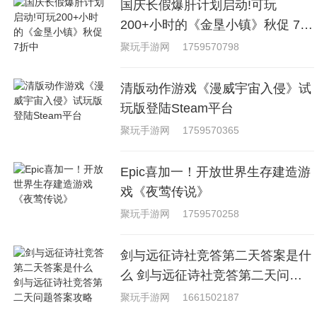
国庆长假爆肝计划启动!可玩
200+小时的《金垦小镇》秋促 7折
中
聚玩手游网
1759570798
清版动作游戏《漫威宇宙入侵》试
玩版登陆Steam平台
聚玩手游网
1759570365
Epic喜加一！开放世界生存建造游
戏《夜莺传说》
聚玩手游网
1759570258
剑与远征诗社竞答第二天答案是什
么 剑与远征诗社竞答第二天问题
答案攻略
聚玩手游网
1661502187