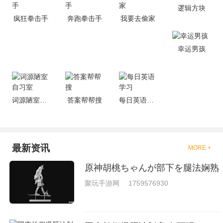
的有趣，也是相当的刺激的，游
逻辑方块
戏中是有一些不同的场景都是能
疯狂拳击手
奔跑拳击手
我要去偷家
够去进行体验的，我们也是能够
去刺激的进行对战的，小编现在
就是收集了一些有意思的拳击游
戏，相信你们一定会喜欢的。
幸运男孩
词源陋室自习室
答案帮帮搜
每日英语学习
最新资讯
MORE +
原神胡桃ちゃんが部下を腿法娴熟
聚玩手游网
1759576930