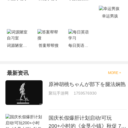
去刺激的进行对战的，小编现在
就是收集了一些有意思的拳击游
戏，相信你们一定会喜欢的。
幸运男孩
词源陋室自习室
答案帮帮搜
每日英语学习
最新资讯
MORE +
原神胡桃ちゃんが部下を腿法娴熟
聚玩手游网
1759576930
国庆长假爆肝计划启动!可玩
200+小时的《金垦小镇》秋促 7折