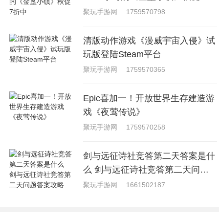
中
聚玩手游网
1759570798
清版动作游戏《漫威宇宙入侵》试
玩版登陆Steam平台
聚玩手游网
1759570365
Epic喜加一！开放世界生存建造游
戏《夜莺传说》
聚玩手游网
1759570258
剑与远征诗社竞答第二天答案是什
么 剑与远征诗社竞答第二天问题
答案攻略
聚玩手游网
1661502187