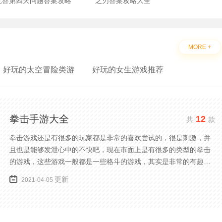
竞答第四天问题答案攻略
之刃答案攻略大全
MORE +
好玩的太空冒险类游
好玩的女生游戏推荐
拳击手游大全
12
共
款
拳击游戏还是有很多的玩家都是非常的喜欢尝试的，很是刺激，并
且也是能够发泄心中的不快吧，现在市面上是有很多的类型的拳击
的游戏，这些游戏一般都是一些格斗的游戏，其实是非常的有趣，
也是相当的刺激的，游戏中是有一些不同的场景都是能够去进行体
更新
2021-04-05
验的，我们也是能够去刺激的进行对战的，小编现在就是收集了一
些有意思的拳击游戏，相信你们一定会喜欢的。