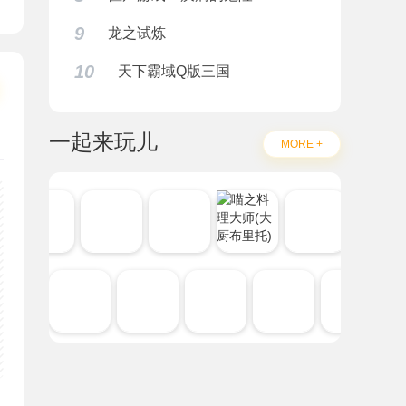
9
龙之试炼
10
天下霸域Q版三国
一起来玩儿
MORE +