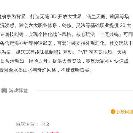
魔纷争为背景，打造无缝 3D 开放大世界，涵盖天庭、幽冥等场
浸感。独创六大职业体系，剑修、灵法等基础职业提供 20 大
专属技能树，实现个性化战斗风格。核心玩法「十宠共鸣」可同
备含定海神针等神话武器，百套时装支持外观幻化。社交玩法丰
瑶池温泉、抓妖宠等趣味机制增进互动。PVP 涵盖竞技场、天梯
利与日常活动如「经验方舟」提供大量资源，零氪玩家亦可快速成
场景融合水墨山水与奇幻风格，构建视听盛宴。
游戏标签
反馈问
游戏语言：
中文