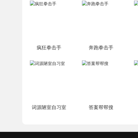
疯狂拳击手
奔跑拳击手
词源陋室自习室
答案帮帮搜