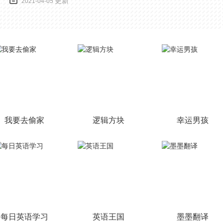
更新
2021-04-05
验的，我们也是能够去刺激的进行对战的，小编现在就是收集了一
些有意思的拳击游戏，相信你们一定会喜欢的。
我要去偷家
逻辑方块
幸运男孩
每日英语学习
英语王国
墨墨翻译