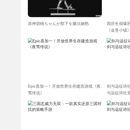
原神胡桃ちゃんが部下を腿法娴熟
国庆长假爆肝
《金垦小镇》
Epic喜加一！开放世界生存建造游戏《夜
剑与远征诗
莺传说》
与远征诗社