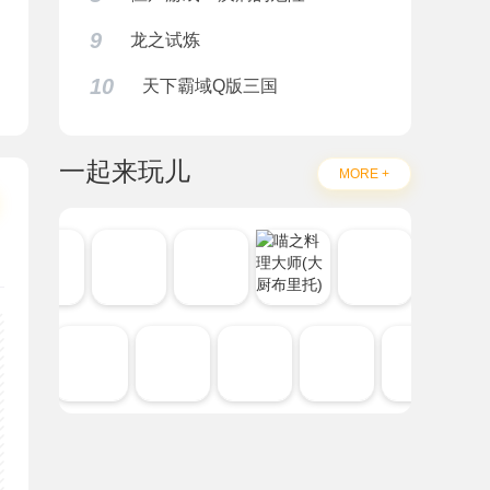
9
龙之试炼
10
天下霸域Q版三国
一起来玩儿
MORE +