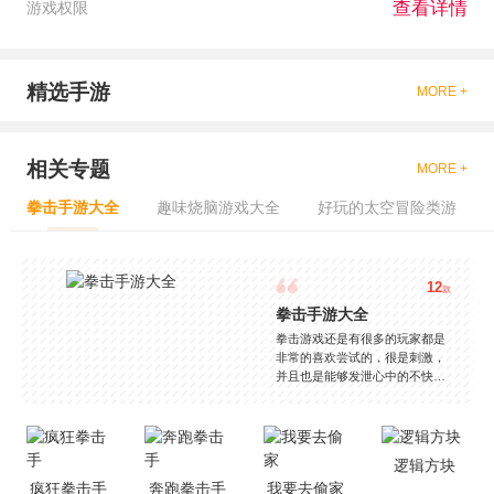
查看详情
游戏权限
精选手游
MORE +
相关专题
MORE +
拳击手游大全
趣味烧脑游戏大全
好玩的太空冒险类游
12
款
拳击手游大全
拳击游戏还是有很多的玩家都是
非常的喜欢尝试的，很是刺激，
并且也是能够发泄心中的不快
吧，现在市面上是有很多的类型
的拳击的游戏，这些游戏一般都
是一些格斗的游戏，其实是非常
的有趣，也是相当的刺激的，游
逻辑方块
戏中是有一些不同的场景都是能
疯狂拳击手
奔跑拳击手
我要去偷家
够去进行体验的，我们也是能够