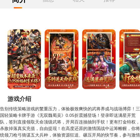
游戏介绍
告别传统策略游戏的繁重压力，体验极致爽快的武将养成与战场博弈！三
国轻策略卡牌手游《无双魏蜀吴》0.05折震撼登场！登录即送满星开荒
队，签到直接领取天命顶级武将，开局百连抽抽到手软！更有打金特权，
杀敌掉落真实充值，自由提现！在高度还原的激情国战中运筹帷幄，你将
统领刀枪弓骑谋五大兵种，体验资源狂送、碾压开局的快节奏，参与激情