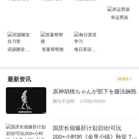
去刺激的进行对战的，小编现在
就是收集了一些有意思的拳击游
戏，相信你们一定会喜欢的。
幸运男孩
词源陋室自习室
答案帮帮搜
每日英语学习
最新资讯
MORE +
原神胡桃ちゃんが部下を腿法娴熟
聚玩手游网
1759576930
国庆长假爆肝计划启动!可玩
200+小时的《金垦小镇》秋促 7折