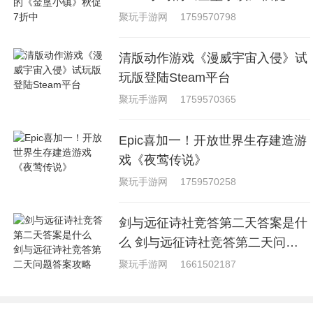
中
聚玩手游网
1759570798
清版动作游戏《漫威宇宙入侵》试
玩版登陆Steam平台
聚玩手游网
1759570365
Epic喜加一！开放世界生存建造游
戏《夜莺传说》
聚玩手游网
1759570258
剑与远征诗社竞答第二天答案是什
么 剑与远征诗社竞答第二天问题
答案攻略
聚玩手游网
1661502187