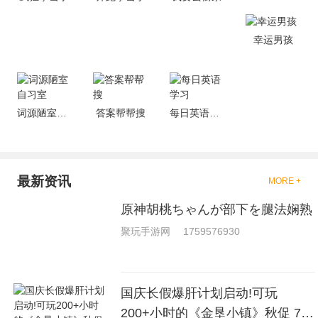
去刺激的进行对战的，小编现在
就是收集了一些有意思的拳击游
戏，相信你们一定会喜欢的。
幸运男孩
词源陋室自习室
答案帮帮搜
每日英语学习
最新资讯
MORE +
原神胡桃ちゃんが部下を腿法娴熟
聚玩手游网
1759576930
国庆长假爆肝计划启动!可玩
200+小时的《金垦小镇》秋促 7折