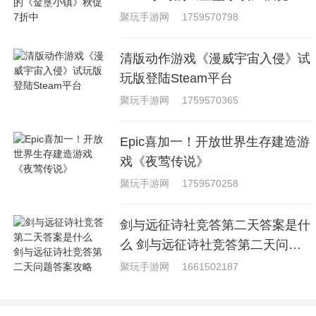
中
聚玩手游网
1759570798
清版动作游戏《漫威宇宙入侵》试
玩版登陆Steam平台
聚玩手游网
1759570365
Epic喜加一！开放世界生存建造游
戏《夜莺传说》
聚玩手游网
1759570258
剑与远征诗社竞答第二天答案是什
么 剑与远征诗社竞答第二天问题
答案攻略
聚玩手游网
1661502187