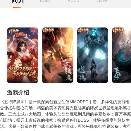
游戏介绍
《五行降妖师》是一款探索创新型仙侠MMORPG手游，多样化的技能组
合使战斗随心而动，精湛的美术表现将光怪陆离的降妖世界呈现地淋漓尽
致。三大主城八大地图，体验从仙岛岛魔境到凡间的春夏秋冬；百万字原
创剧情，揭开上古传说的秘密；撸猫逗狗打BOSS，体验多维度的降妖生
活。这是一款策略性与成长感兼备的游戏，可轻松降妖打怪刷装备，亦可