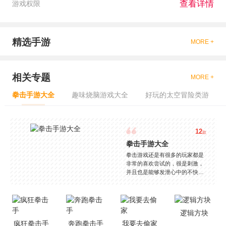
查看详情
游戏权限
精选手游
MORE +
相关专题
MORE +
拳击手游大全
趣味烧脑游戏大全
好玩的太空冒险类游
12
款
拳击手游大全
拳击游戏还是有很多的玩家都是
非常的喜欢尝试的，很是刺激，
并且也是能够发泄心中的不快
吧，现在市面上是有很多的类型
的拳击的游戏，这些游戏一般都
是一些格斗的游戏，其实是非常
的有趣，也是相当的刺激的，游
逻辑方块
戏中是有一些不同的场景都是能
疯狂拳击手
奔跑拳击手
我要去偷家
够去进行体验的，我们也是能够