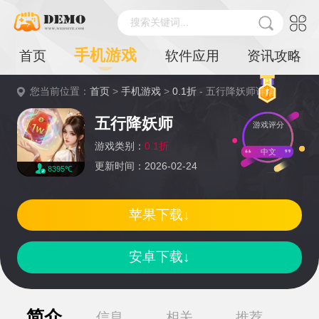
搜索关键词...
手机游戏
首页
软件应用
资讯攻略
您当前位置：
首页
>
手机游戏
>
0.1折
- 五行降妖师详情
五行降妖师
游戏评分
游戏类别：
0.1折
中文
更新时间：2026-02-24
8395℃
苹果下载↓
安卓下载↓
简介
信息
相关
推荐