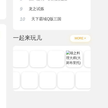
9
龙之试炼
10
天下霸域Q版三国
一起来玩儿
MORE +