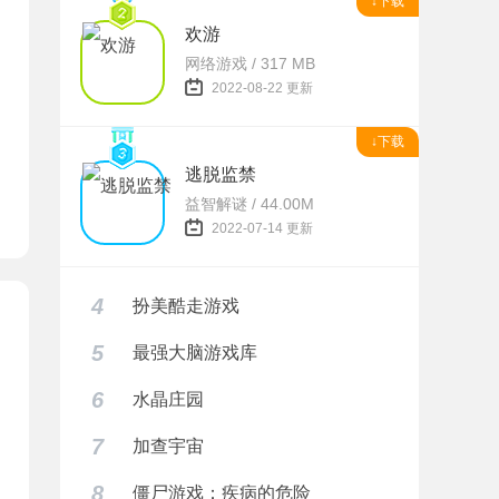
↓下载
欢游
网络游戏 / 317 MB
题
2022-08-22 更新
↓下载
逃脱监禁
益智解谜 / 44.00M
2022-07-14 更新
4
扮美酷走游戏
5
最强大脑游戏库
6
水晶庄园
7
加查宇宙
8
僵尸游戏：疾病的危险