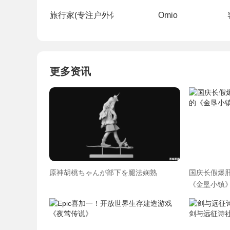
旅行家(专注户外体验式旅游)
Omio
更多资讯
原神胡桃ちゃんが部下を腿法娴熟
国庆长假爆肝
《金垦小镇》