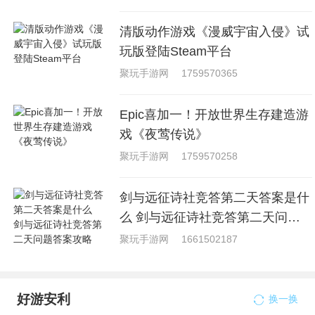
清版动作游戏《漫威宇宙入侵》试
玩版登陆Steam平台
聚玩手游网
1759570365
Epic喜加一！开放世界生存建造游
戏《夜莺传说》
聚玩手游网
1759570258
剑与远征诗社竞答第二天答案是什
么 剑与远征诗社竞答第二天问题
答案攻略
聚玩手游网
1661502187
好游安利
换一换