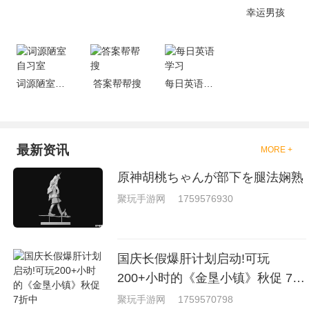
戏，相信你们一定会喜欢的。
幸运男孩
词源陋室自习室
答案帮帮搜
每日英语学习
最新资讯
MORE +
原神胡桃ちゃんが部下を腿法娴熟
聚玩手游网
1759576930
国庆长假爆肝计划启动!可玩
200+小时的《金垦小镇》秋促 7折
中
聚玩手游网
1759570798