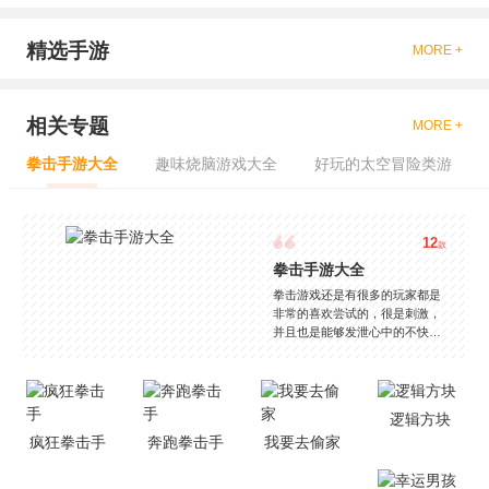
精选手游
MORE +
相关专题
MORE +
拳击手游大全
趣味烧脑游戏大全
好玩的太空冒险类游
12
款
拳击手游大全
拳击游戏还是有很多的玩家都是
非常的喜欢尝试的，很是刺激，
并且也是能够发泄心中的不快
吧，现在市面上是有很多的类型
的拳击的游戏，这些游戏一般都
是一些格斗的游戏，其实是非常
的有趣，也是相当的刺激的，游
逻辑方块
戏中是有一些不同的场景都是能
疯狂拳击手
奔跑拳击手
我要去偷家
够去进行体验的，我们也是能够
去刺激的进行对战的，小编现在
就是收集了一些有意思的拳击游