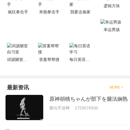
的有趣，也是相当的刺激的，游
逻辑方块
戏中是有一些不同的场景都是能
疯狂拳击手
奔跑拳击手
我要去偷家
够去进行体验的，我们也是能够
去刺激的进行对战的，小编现在
就是收集了一些有意思的拳击游
戏，相信你们一定会喜欢的。
幸运男孩
词源陋室自习室
答案帮帮搜
每日英语学习
最新资讯
MORE +
原神胡桃ちゃんが部下を腿法娴熟
聚玩手游网
1759576930