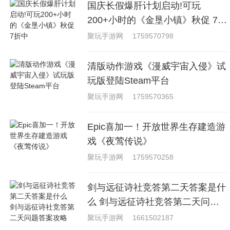
国庆长假爆肝计划启动!可玩
200+小时的《金垦小镇》秋促 7折
中
聚玩手游网
1759570798
清版动作游戏《漫威宇宙入侵》试
玩版登陆Steam平台
聚玩手游网
1759570365
Epic喜加一！开放世界生存建造游
戏《夜莺传说》
聚玩手游网
1759570258
剑与远征诗社竞答第二天答案是什
么 剑与远征诗社竞答第二天问题
答案攻略
聚玩手游网
1661502187