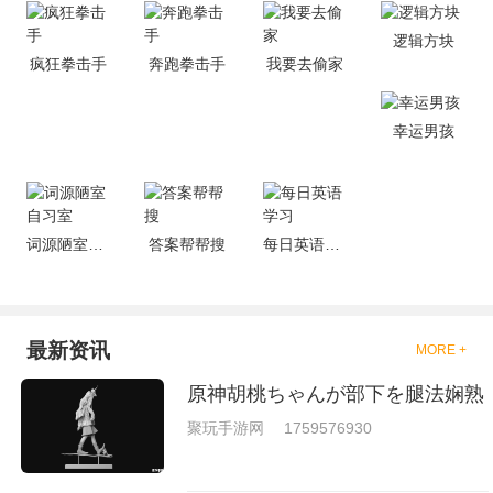
是一些格斗的游戏，其实是非常
的有趣，也是相当的刺激的，游
逻辑方块
戏中是有一些不同的场景都是能
疯狂拳击手
奔跑拳击手
我要去偷家
够去进行体验的，我们也是能够
去刺激的进行对战的，小编现在
就是收集了一些有意思的拳击游
戏，相信你们一定会喜欢的。
幸运男孩
词源陋室自习室
答案帮帮搜
每日英语学习
最新资讯
MORE +
原神胡桃ちゃんが部下を腿法娴熟
聚玩手游网
1759576930