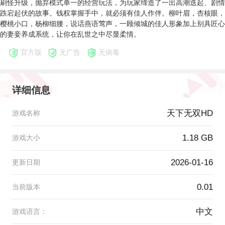
刷怪升级，抛弃模式单一的经营玩法，为玩家缔造了一出高潮迭起、剧情
跌宕起伏的故事。钱权掌握手中，就必须有佳人作伴。柳叶眉，杏核眼，
樱桃小口，杨柳细腰，说话燕语莺声，一顾倾城的佳人形象加上别具匠心
的妻妾养成系统，让你在乱世之中尽显柔情。
官方版
无广告
无病毒
详细信息
天下无双HD
游戏名称
1.18 GB
游戏大小
2026-01-16
更新日期
0.01
当前版本
中文
游戏语言：