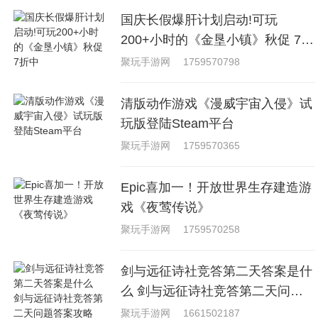
国庆长假爆肝计划启动!可玩
200+小时的《金垦小镇》秋促 7折
中
聚玩手游网
1759570798
清版动作游戏《漫威宇宙入侵》试
玩版登陆Steam平台
聚玩手游网
1759570365
Epic喜加一！开放世界生存建造游
戏《夜莺传说》
聚玩手游网
1759570258
剑与远征诗社竞答第二天答案是什
么 剑与远征诗社竞答第二天问题
答案攻略
聚玩手游网
1661502187