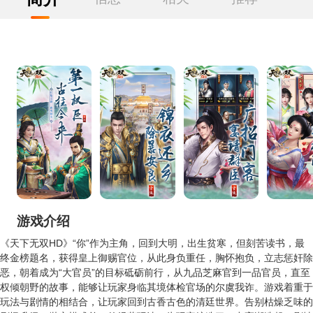
游戏介绍
《天下无双HD》“你”作为主角，回到大明，出生贫寒，但刻苦读书，最
终金榜题名，获得皇上御赐官位，从此身负重任，胸怀抱负，立志惩奸除
恶，朝着成为“大官员”的目标砥砺前行，从九品芝麻官到一品官员，直至
权倾朝野的故事，能够让玩家身临其境体检官场的尔虞我诈。游戏着重于
玩法与剧情的相结合，让玩家回到古香古色的清廷世界。告别枯燥乏味的