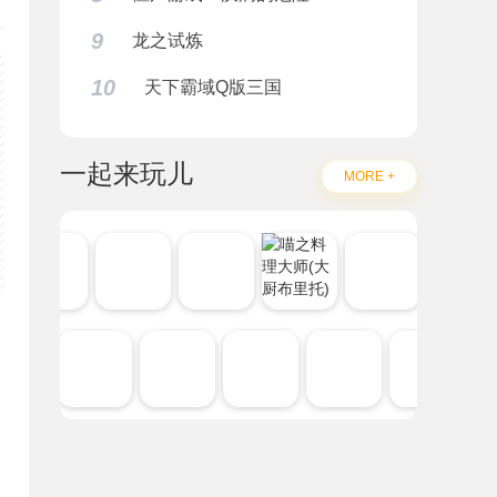
9
龙之试炼
10
天下霸域Q版三国
一起来玩儿
MORE +