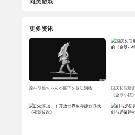
同类游戏
更多资讯
原神胡桃ちゃんが部下を腿法娴熟
国庆长假爆肝
《金垦小镇》