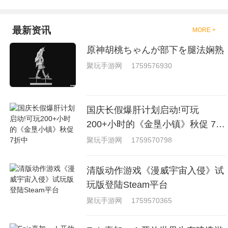
最新资讯
MORE +
原神胡桃ちゃんが部下を腿法娴熟
聚玩手游网
1759576930
国庆长假爆肝计划启动!可玩
200+小时的《金垦小镇》秋促 7折
中
聚玩手游网
1759570798
清版动作游戏《漫威宇宙入侵》试
玩版登陆Steam平台
聚玩手游网
1759570365