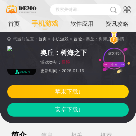
搜索关键词...
手机游戏
首页
软件应用
资讯攻略
您当前位置：
首页
>
手机游戏
>
冒险
- 奥丘：树海之下详情
奥丘：树海之下
游戏评分
游戏类别：
冒险
中文
更新时间：2026-01-16
8697℃
苹果下载↓
安卓下载↓
简介
信息
相关
推荐