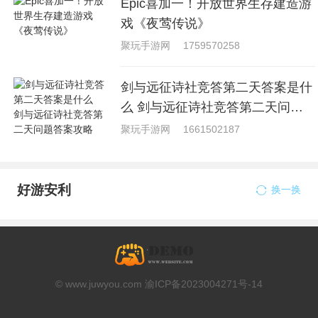
Epic喜加一！开放世界生存建造游
戏《夜莺传说》
聚玩手游网
1759570258
剑与远征诗社竞答第二天答案是什
么 剑与远征诗社竞答第二天问题
答案攻略
聚玩手游网
1661502187
好游安利
换一换
© www.juwyou.com 渝ICP备2023004271号-14