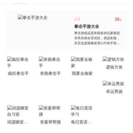
12
款
拳击手游大全
拳击游戏还是有很多的玩家都是
非常的喜欢尝试的，很是刺激，
并且也是能够发泄心中的不快
吧，现在市面上是有很多的类型
的拳击的游戏，这些游戏一般都
是一些格斗的游戏，其实是非常
的有趣，也是相当的刺激的，游
逻辑方块
戏中是有一些不同的场景都是能
疯狂拳击手
奔跑拳击手
我要去偷家
够去进行体验的，我们也是能够
去刺激的进行对战的，小编现在
就是收集了一些有意思的拳击游
戏，相信你们一定会喜欢的。
幸运男孩
词源陋室自习室
答案帮帮搜
每日英语学习