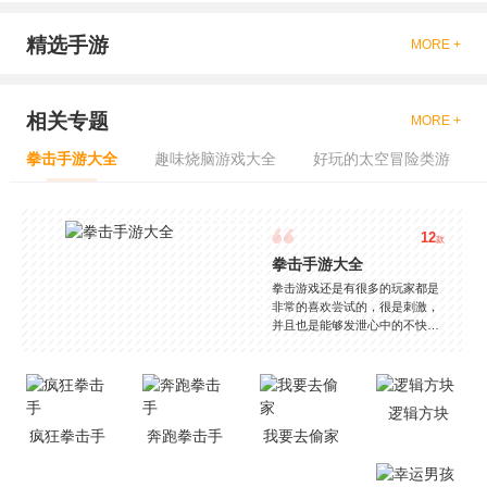
精选手游
MORE +
相关专题
MORE +
拳击手游大全
趣味烧脑游戏大全
好玩的太空冒险类游
12
款
拳击手游大全
拳击游戏还是有很多的玩家都是
非常的喜欢尝试的，很是刺激，
并且也是能够发泄心中的不快
吧，现在市面上是有很多的类型
的拳击的游戏，这些游戏一般都
是一些格斗的游戏，其实是非常
的有趣，也是相当的刺激的，游
逻辑方块
戏中是有一些不同的场景都是能
疯狂拳击手
奔跑拳击手
我要去偷家
够去进行体验的，我们也是能够
去刺激的进行对战的，小编现在
就是收集了一些有意思的拳击游