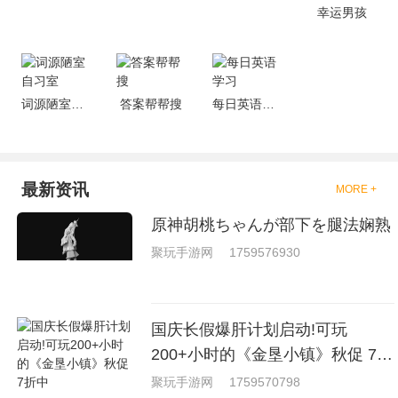
戏，相信你们一定会喜欢的。
幸运男孩
词源陋室自习室
答案帮帮搜
每日英语学习
最新资讯
MORE +
原神胡桃ちゃんが部下を腿法娴熟
聚玩手游网
1759576930
国庆长假爆肝计划启动!可玩
200+小时的《金垦小镇》秋促 7折
中
聚玩手游网
1759570798