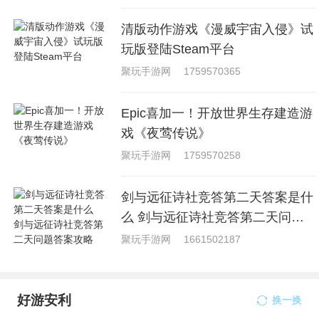
清版动作游戏《漫威宇宙入侵》试
玩版登陆Steam平台
聚玩手游网
1759570365
Epic喜加一！开放世界生存建造游
戏《夜莺传说》
聚玩手游网
1759570258
剑与远征诗社竞答第二天答案是什
么 剑与远征诗社竞答第二天问题
答案攻略
聚玩手游网
1661502187
好游安利
换一换