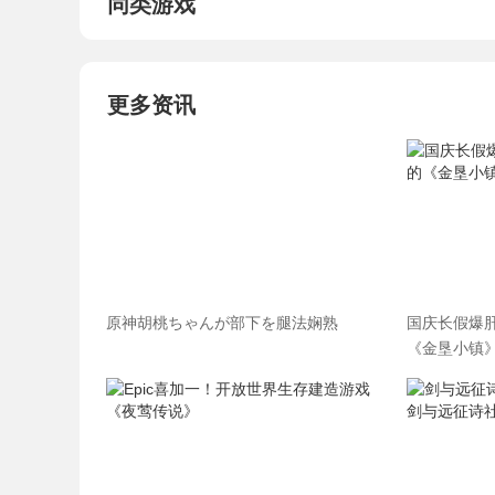
同类游戏
更多资讯
原神胡桃ちゃんが部下を腿法娴熟
国庆长假爆肝
《金垦小镇》