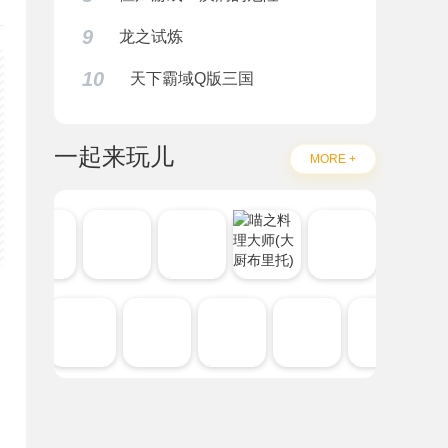
9
龙之试炼
10
天下霸域Q版三国
一起来玩儿
MORE +