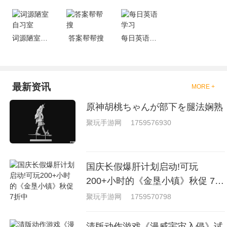
词源陋室自习室
答案帮帮搜
每日英语学习
最新资讯
MORE +
原神胡桃ちゃんが部下を腿法娴熟
聚玩手游网
1759576930
国庆长假爆肝计划启动!可玩
200+小时的《金垦小镇》秋促 7折
中
聚玩手游网
1759570798
清版动作游戏《漫威宇宙入侵》试