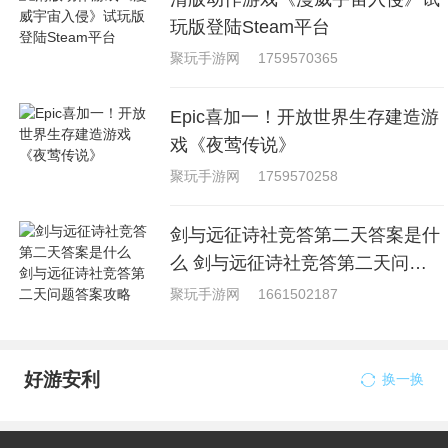
玩版登陆Steam平台
聚玩手游网
1759570365
Epic喜加一！开放世界生存建造游
戏《夜莺传说》
聚玩手游网
1759570258
剑与远征诗社竞答第二天答案是什
么 剑与远征诗社竞答第二天问题
答案攻略
聚玩手游网
1661502187
好游安利
换一换