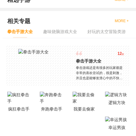
相关专题
MORE +
拳击手游大全
趣味烧脑游戏大全
好玩的太空冒险类游
12
款
拳击手游大全
拳击游戏还是有很多的玩家都是
非常的喜欢尝试的，很是刺激，
并且也是能够发泄心中的不快
吧，现在市面上是有很多的类型
的拳击的游戏，这些游戏一般都
是一些格斗的游戏，其实是非常
的有趣，也是相当的刺激的，游
逻辑方块
戏中是有一些不同的场景都是能
疯狂拳击手
奔跑拳击手
我要去偷家
够去进行体验的，我们也是能够
去刺激的进行对战的，小编现在
就是收集了一些有意思的拳击游
戏，相信你们一定会喜欢的。
幸运男孩