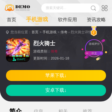
搜索关键词...
手机游戏
首页
软件应用
资讯攻略
您当前位置：
首页
>
手机游戏
>
传奇
- 烈火骑士详情
烈火骑士
游戏评分
游戏类别：
传奇
中文
更新时间：2026-01-18
8544℃
苹果下载↓
安卓下载↓
简介
信息
相关
推荐