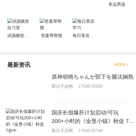
戏，相信你们一定会喜欢的。
幸运男孩
词源陋室自习室
答案帮帮搜
每日英语学习
最新资讯
MORE +
原神胡桃ちゃんが部下を腿法娴熟
聚玩手游网
1759576930
国庆长假爆肝计划启动!可玩
200+小时的《金垦小镇》秋促 7折
中
聚玩手游网
1759570798