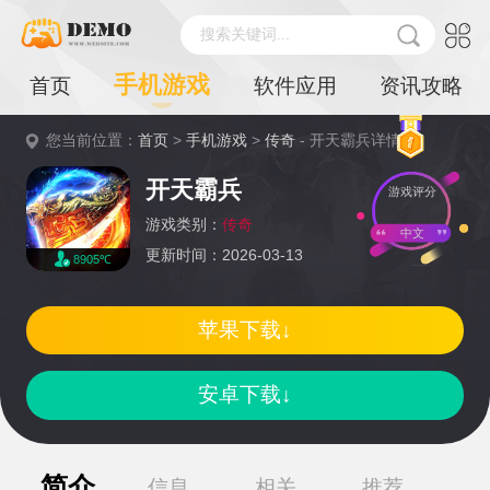
搜索关键词...
手机游戏
首页
软件应用
资讯攻略
您当前位置：
首页
>
手机游戏
>
传奇
- 开天霸兵详情
开天霸兵
游戏评分
游戏类别：
传奇
中文
更新时间：2026-03-13
8905℃
苹果下载↓
安卓下载↓
简介
信息
相关
推荐