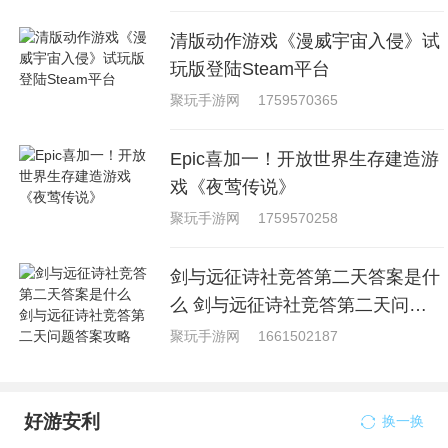
清版动作游戏《漫威宇宙入侵》试
玩版登陆Steam平台
聚玩手游网
1759570365
Epic喜加一！开放世界生存建造游
戏《夜莺传说》
聚玩手游网
1759570258
剑与远征诗社竞答第二天答案是什
么 剑与远征诗社竞答第二天问题
答案攻略
聚玩手游网
1661502187
好游安利
换一换