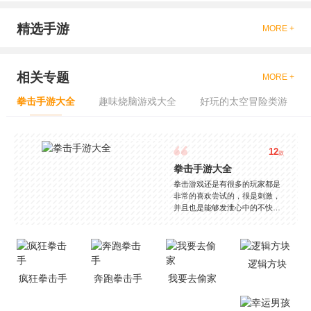
精选手游
MORE +
相关专题
MORE +
拳击手游大全
趣味烧脑游戏大全
好玩的太空冒险类游
12
款
拳击手游大全
拳击游戏还是有很多的玩家都是
非常的喜欢尝试的，很是刺激，
并且也是能够发泄心中的不快
吧，现在市面上是有很多的类型
的拳击的游戏，这些游戏一般都
是一些格斗的游戏，其实是非常
的有趣，也是相当的刺激的，游
逻辑方块
戏中是有一些不同的场景都是能
疯狂拳击手
奔跑拳击手
我要去偷家
够去进行体验的，我们也是能够
去刺激的进行对战的，小编现在
就是收集了一些有意思的拳击游