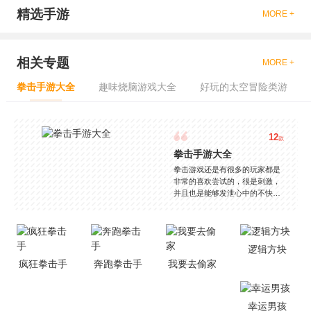
精选手游
MORE +
相关专题
MORE +
拳击手游大全
趣味烧脑游戏大全
好玩的太空冒险类游
12
款
拳击手游大全
拳击游戏还是有很多的玩家都是
非常的喜欢尝试的，很是刺激，
并且也是能够发泄心中的不快
吧，现在市面上是有很多的类型
的拳击的游戏，这些游戏一般都
是一些格斗的游戏，其实是非常
的有趣，也是相当的刺激的，游
逻辑方块
戏中是有一些不同的场景都是能
疯狂拳击手
奔跑拳击手
我要去偷家
够去进行体验的，我们也是能够
去刺激的进行对战的，小编现在
就是收集了一些有意思的拳击游
戏，相信你们一定会喜欢的。
幸运男孩