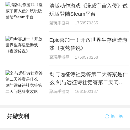
清版动作游戏《漫威宇宙入侵》试
玩版登陆Steam平台
聚玩手游网
1759570365
Epic喜加一！开放世界生存建造游
戏《夜莺传说》
聚玩手游网
1759570258
剑与远征诗社竞答第二天答案是什
么 剑与远征诗社竞答第二天问题
答案攻略
聚玩手游网
1661502187
好游安利
换一换